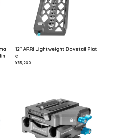
ema
12" ARRI Lightweight Dovetail Plat
in
e
¥35,200