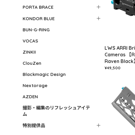
PORTA BRACE
KONDOR BLUE
BUN-G-RING
VOCAS
LWS ARRI Br
ZINKII
Cameras 【
Raven Blac
ClouZen
¥49,500
Blackmagic Design
Nextorage
AZDEN
撮影・編集のリフレッシュアイテ
ム
特別提供品