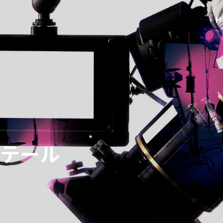
H
ブテール