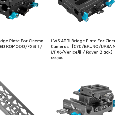
idge Plate For Cinema
LWS ARRI Bridge Plate For Cin
RED KOMODO/FX3用 /
Cameras 【C70/BRUNO/URSA M
k】
i/FX6/Venice用 / Raven Black】
¥45,100