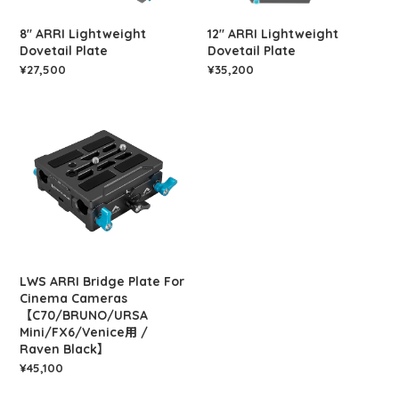
8" ARRI Lightweight
12" ARRI Lightweight
Dovetail Plate
Dovetail Plate
¥27,500
¥35,200
LWS ARRI Bridge Plate For
Cinema Cameras
【C70/BRUNO/URSA
Mini/FX6/Venice用 /
Raven Black】
¥45,100