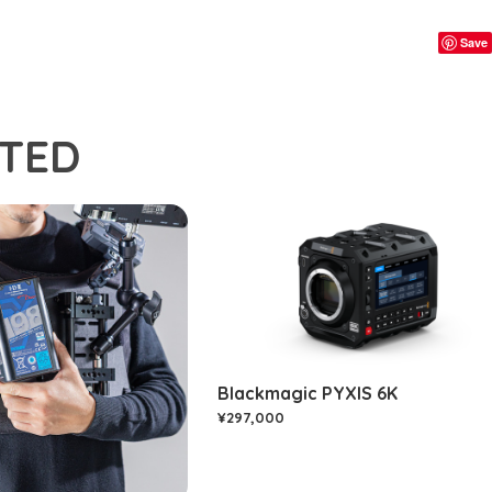
Save
TED
Blackmagic PYXIS 6K
¥297,000