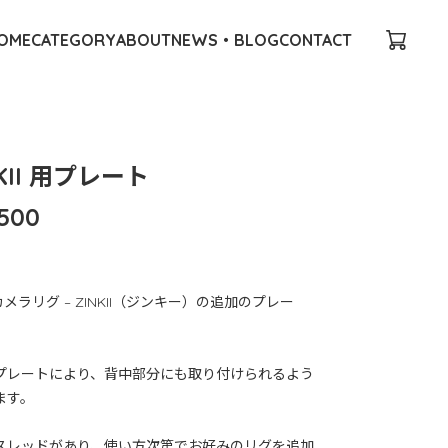
OME
CATEGORY
ABOUT
NEWS・BLOG
CONTACT
NKII 用プレート
,500
カメラリグ – ZINKII（ジンキー）の追加のプレー
プレートにより、背中部分にも取り付けられるよう
ます。
スレッドがあり、使い方次第でお好みのリグを追加