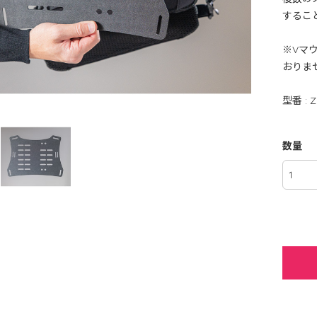
するこ
※Vマ
おりま
型番 : Z
数量