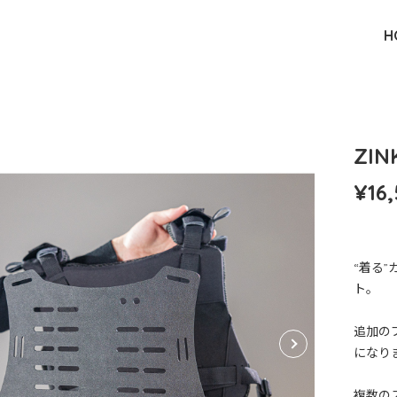
H
ZI
¥16
“着る”
ト。
追加の
になり
複数の