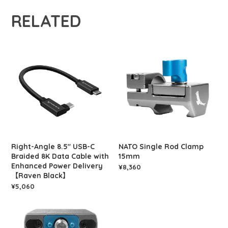
RELATED
Right-Angle 8.5" USB-C
NATO Single Rod Clamp
Braided 8K Data Cable with
15mm
Enhanced Power Delivery
¥8,360
【Raven Black】
¥5,060