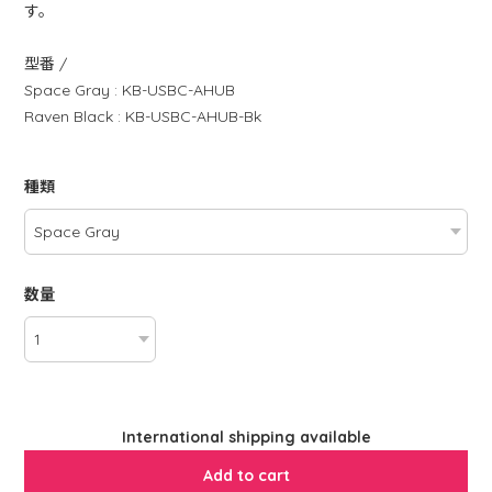
す。
型番 /
Space Gray : KB-USBC-AHUB
Raven Black : KB-USBC-AHUB-Bk
種類
数量
International shipping available
Add to cart